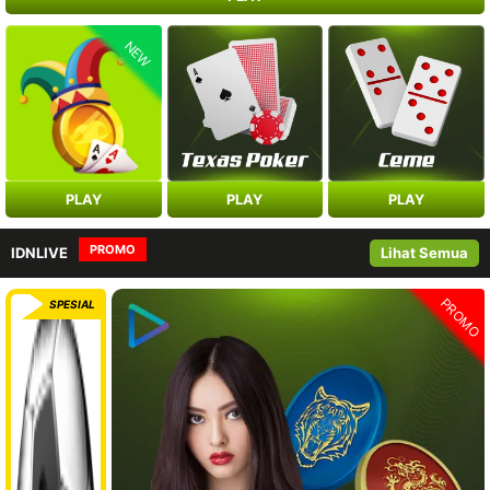
NEW
PLAY
PLAY
PLAY
PROMO
IDNLIVE
Lihat Semua
PROMO
SPESIAL
PLAY