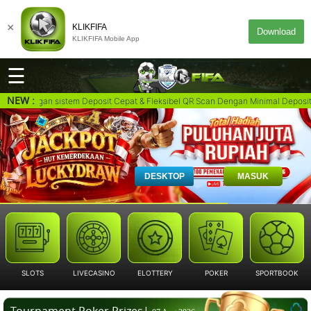
×
KLIKFIFA
Download
KLIKFIFA Mobile App
☰
NEW :
ngan sistem Deposit Cepat & Fleksibel QR Scan Dengan Minimal Deposit Rp. 1
DAFTAR
MASUK
Beranda
DESKTOP
MASUK
Deposit
Games
ROMO
Sportbook
SLOTS
LIVECASINO
ELOTTERY
POKER
SPORTBOOK
ROMO
E-Sport
Tournament Poker Prizes|