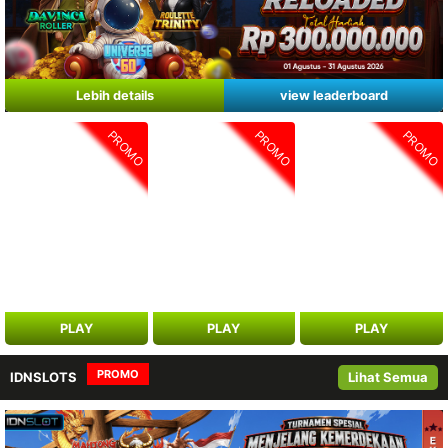
PROMO
IDNSLOTS
Lihat Semua
Lebih details
view leaderboard
PROMO
PROMO
PROMO
PLAY
PLAY
PLAY