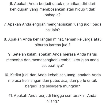
©
6. Apakah Anda berjudi untuk melarikan diri dari
KLIKFIFA
kehidupan yang membosankan atau hidup tidak
Situs
Website
bahagia?
Bandar
Agen
7. Apakah Anda enggan menghabiskan 'uang judi' pada
Taruhan
hal lain?
Judi
Bola
Online.
8. Apakah Anda kehilangan minat, teman keluarga atau
Hak
hiburan karena judi?
Cipta
Dilindungi.
9. Setelah kalah, apakah Anda merasa Anda harus
mencoba dan memenangkan kembali kerugian anda
secepatnya?
10. Ketika judi dan Anda kehabisan uang, apakah Anda
merasa kehilangan dan putus asa, dan perlu untuk
berjudi lagi sesegera mungkin?
11. Apakah Anda berjudi hingga sen terakhir Anda
hilang?