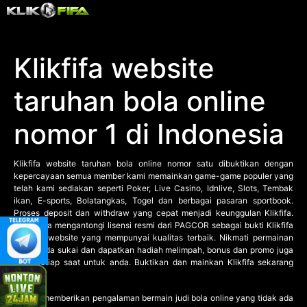
Klikfifa website
taruhan bola online
nomor 1 di Indonesia
Klikfifa
website taruhan bola online nomor satu dibuktikan dengan
kepercayaan semua member kami memainkan game-game populer yang
telah kami sediakan seperti Poker, Live Casino, Idnlive, Slots, Tembak
ikan, E-sports, Bolatangkas, Togel dan berbagai pasaran sportbook.
Proses deposit dan withdraw yang cepat menjadi keunggulan Klikfifa.
Kami juga mengantongi lisensi resmi dari PAGCOR sebagai bukti Klikfifa
menjadi website yang mempunyai kualitas terbaik. Nikmati permainan
yang anda sukai dan dapatkan hadiah melimpah, bonus dan promo juga
hadir setiap saat untuk anda. Buktikan dan mainkan Klikfifa sekarang
juga.
Klikfifa memberikan pengalaman bermain
judi bola online
yang tidak ada